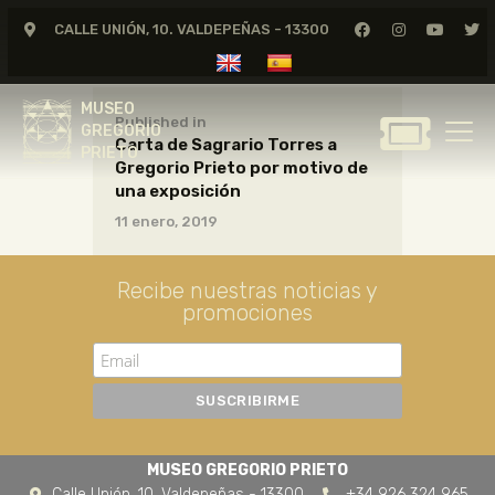
CALLE UNIÓN, 10. VALDEPEÑAS - 13300
MUSEO
GREGORIO
MUSEO
PRIETO
Published in
GREGORIO
Carta de Sagrario Torres a
PRIETO
Gregorio Prieto por motivo de
GREGORIO PRIETO
una exposición
MUSEO
11 enero, 2019
ARCHIVO
CERTAMEN DE DIBUJO
Recibe nuestras noticias y
promociones
FUNDACIÓN
TIENDA
NOTICIAS
MUSEO GREGORIO PRIETO
Calle Unión, 10. Valdepeñas - 13300
+34 926 324 965