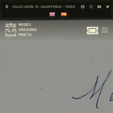
CALLE UNIÓN, 10. VALDEPEÑAS - 13300
MUSEO
GREGORIO
MUSEO
PRIETO
GREGORIO
PRIETO
GREGORIO PRIETO
MUSEO
ARCHIVO
CERTAMEN DE DIBUJO
FUNDACIÓN
TIENDA
NOTICIAS