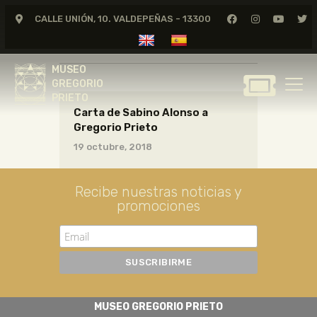
CALLE UNIÓN, 10. VALDEPEÑAS - 13300
CARTAS01_11_025
MUSEO
GREGORIO
MUSEO
PRIETO
GREGORIO
PRIETO
Carta de Sabino Alonso a
GREGORIO PRIETO
Gregorio Prieto
MUSEO
19 octubre, 2018
ARCHIVO
CERTAMEN DE DIBUJO
Recibe nuestras noticias y
promociones
FUNDACIÓN
TIENDA
NOTICIAS
MUSEO GREGORIO PRIETO