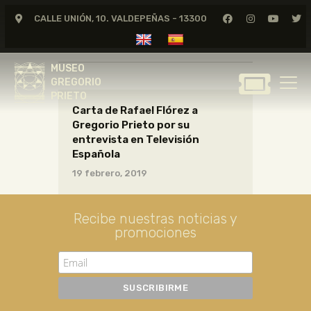
CALLE UNIÓN, 10. VALDEPEÑAS - 13300
CARTAS07_09_029
MUSEO
GREGORIO
MUSEO
PRIETO
GREGORIO
PRIETO
Carta de Rafael Flórez a
GREGORIO PRIETO
Gregorio Prieto por su
MUSEO
entrevista en Televisión
Española
ARCHIVO
19 febrero, 2019
CERTAMEN DE DIBUJO
FUNDACIÓN
Recibe nuestras noticias y
TIENDA
promociones
NOTICIAS