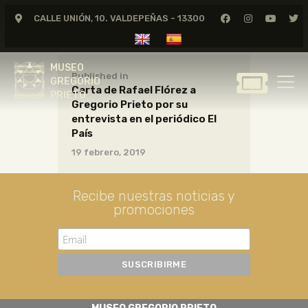
CALLE UNIÓN, 10. VALDEPEÑAS - 13300
MUSEO
GREGORIO
MUSEO
PRIETO
Published in
GREGORIO
Carta de Rafael Flórez a
PRIETO
Gregorio Prieto por su
GREGORIO PRIETO
entrevista en el periódico El
MUSEO
País
19 febrero, 2019
ARCHIVO
CERTAMEN DE DIBUJO
Recibe nuestras noticias y
FUNDACIÓN
promociones
TIENDA
NOTICIAS