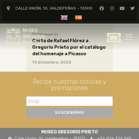
CALLE UNIÓN, 10. VALDEPEÑAS - 13300
MUSEO
GREGORIO
MUSEO
PRIETO
Published in
GREGORIO
Carta de Rafael Flórez a
PRIETO
Gregorio Prieto por el catálogo
GREGORIO PRIETO
del homenaje a Picasso
MUSEO
13 diciembre, 2020
ARCHIVO
CERTAMEN DE DIBUJO
Recibe nuestras noticias y
promociones
FUNDACIÓN
TIENDA
NOTICIAS
MUSEO GREGORIO PRIETO
Calle Unión, 10. Valdepeñas - 13300
+34 926 324 965