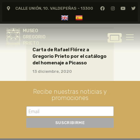
CALLE UNIÓN, 10. VALDEPEÑAS - 13300
CARTAS07_09_028
MUSEO
GREGORIO
MUSEO
PRIETO
GREGORIO
PRIETO
Carta de Rafael Flórez a
GREGORIO PRIETO
Gregorio Prieto por el catálogo
MUSEO
del homenaje a Picasso
ARCHIVO
13 diciembre, 2020
CERTAMEN DE DIBUJO
FUNDACIÓN
Recibe nuestras noticias y
promociones
TIENDA
NOTICIAS