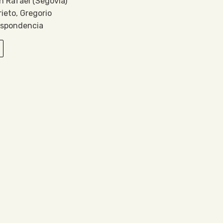
n Rafael (Segovia)
rieto, Gregorio
espondencia