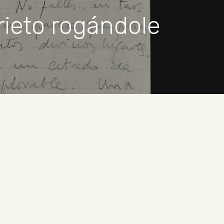
rieto rogándole
)