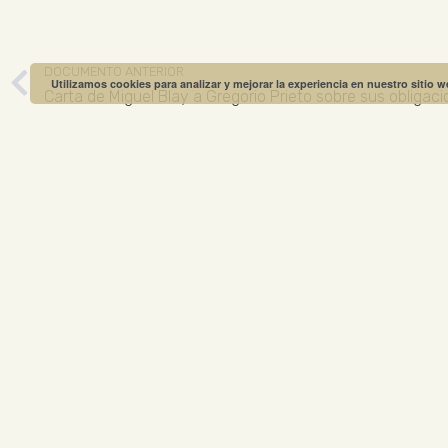
DOCUMENTO ANTERIOR
Utilizamos cookies para analizar y mejorar la experiencia en nuestro sitio 
Carta de Miguel Blay a Gregorio Prieto sobre sus obliga
MUSEO GREGO
ABIERTO