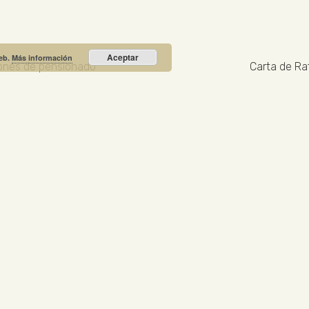
Aceptar
web.
Más información
ciones de pensionado
Carta de Ra
Recibe nuestras noticias y promociones
RIO PRIETO
Calle Unión, 10. Valdepeñas - 13300
+34
NOTICIA DESTACADA