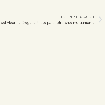
DOCUMENTO SIGUIENTE
fael Alberti a Gregorio Prieto para retratarse mutuamente
 926 324 965
ENLACES LEGALES