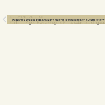
DOCUMENTO ANTERIOR
Utilizamos cookies para analizar y mejorar la experiencia en nuestro sitio 
Carta de Miguel Blay a Gregorio Prieto sobre sus obliga
MUSEO GREGO
ABIERTO