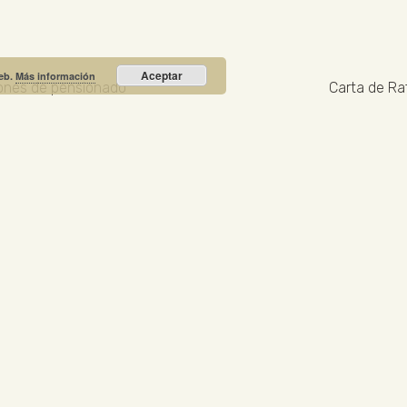
Aceptar
web.
Más información
ciones de pensionado
Carta de Ra
Recibe nuestras noticias y promociones
RIO PRIETO
Calle Unión, 10. Valdepeñas - 13300
+34
NOTICIA DESTACADA