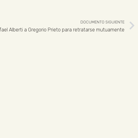
DOCUMENTO SIGUIENTE
fael Alberti a Gregorio Prieto para retratarse mutuamente
 926 324 965
ENLACES LEGALES