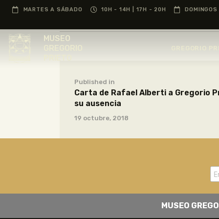
MARTES A SÁBADO
10H - 14H | 17H - 20H
DOMINGOS 
MUSEO
GREGORIO
GREGORIO PR
PRIETO
Published in
Carta de Rafael Alberti a Gregorio 
su ausencia
19 octubre, 2018
MUSEO GREGO