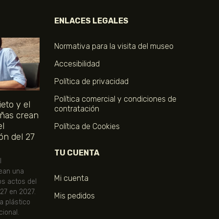
ENLACES LEGALES
Normativa para la visita del museo
Accesibilidad
Política de privacidad
Política comercial y condiciones de
eto y el
contratación
ñas crean
el
Política de Cookies
ón del 27
TU CUENTA
l
ean una
Mi cuenta
os actos del
 27 en 2027.
Mis pedidos
ta plástico
ional.