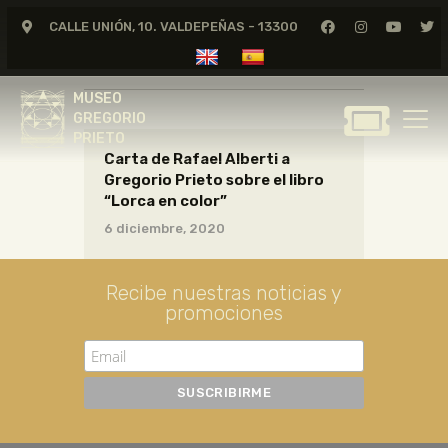
CALLE UNIÓN, 10. VALDEPEÑAS - 13300
cartas01_06_070
MUSEO
GREGORIO
MUSEO
PRIETO
GREGORIO
PRIETO
Carta de Rafael Alberti a
GREGORIO PRIETO
Gregorio Prieto sobre el libro
MUSEO
“Lorca en color”
ARCHIVO
6 diciembre, 2020
CERTAMEN DE DIBUJO
FUNDACIÓN
Recibe nuestras noticias y
promociones
TIENDA
NOTICIAS