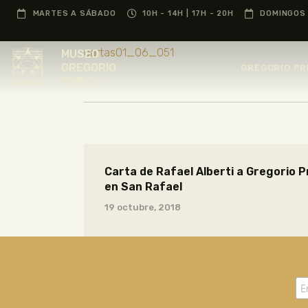
MARTES A SÁBADO
10H - 14H | 17H - 20H
DOMINGOS 
cartas01_06_051
MUSEO
GREGORIO
GREGORIO PR
PRIETO
Carta de Rafael Alberti a Gregorio Pr
en San Rafael
19 octubre, 2018