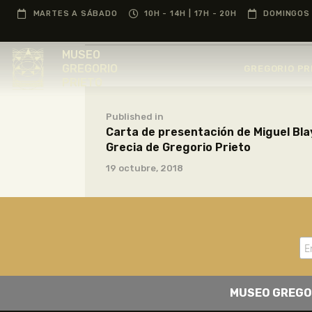
MARTES A SÁBADO
10H - 14H | 17H - 20H
DOMINGOS 
MUSEO
GREGORIO
GREGORIO PR
PRIETO
Published in
Carta de presentación de Miguel Blay
Grecia de Gregorio Prieto
19 octubre, 2018
MUSEO GREGO