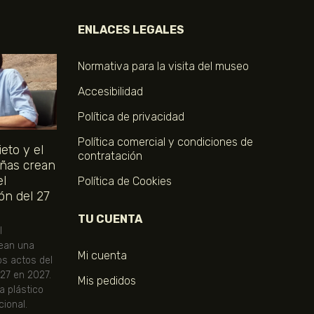
ENLACES LEGALES
Normativa para la visita del museo
Accesibilidad
Política de privacidad
Política comercial y condiciones de
eto y el
contratación
ñas crean
el
Política de Cookies
ón del 27
TU CUENTA
l
ean una
Mi cuenta
os actos del
 27 en 2027.
Mis pedidos
ta plástico
ional.