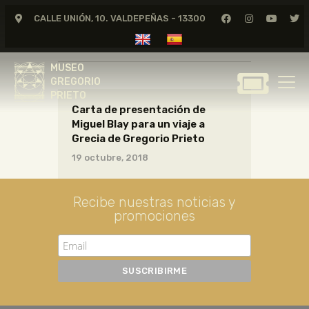
CALLE UNIÓN, 10. VALDEPEÑAS - 13300
CARTAS04_02_037
MUSEO
GREGORIO
MUSEO
PRIETO
GREGORIO
PRIETO
Carta de presentación de
GREGORIO PRIETO
Miguel Blay para un viaje a
MUSEO
Grecia de Gregorio Prieto
ARCHIVO
19 octubre, 2018
CERTAMEN DE DIBUJO
FUNDACIÓN
Recibe nuestras noticias y
promociones
TIENDA
NOTICIAS