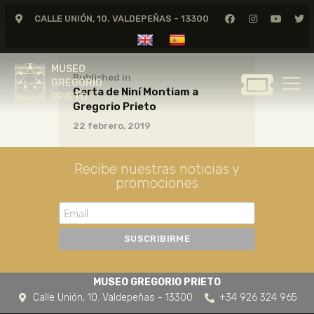
CALLE UNIÓN, 10. VALDEPEÑAS - 13300
MUSEO
GREGORIO
MUSEO
PRIETO
Published in
GREGORIO
Carta de Niní Montiam a
PRIETO
Gregorio Prieto
GREGORIO PRIETO
22 febrero, 2019
MUSEO
ARCHIVO
Recibe nuestras noticias y
CERTAMEN DE DIBUJO
promociones
FUNDACIÓN
TIENDA
NOTICIAS
MUSEO GREGORIO PRIETO
Calle Unión, 10. Valdepeñas - 13300
+34 926 324 965