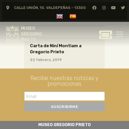
CALLE UNIÓN, 10. VALDEPEÑAS - 13300
CARTAS12_06_014
MUSEO
GREGORIO
MUSEO
PRIETO
GREGORIO
PRIETO
Carta de Niní Montiam a
GREGORIO PRIETO
Gregorio Prieto
MUSEO
22 febrero, 2019
ARCHIVO
CERTAMEN DE DIBUJO
Recibe nuestras noticias y
promociones
FUNDACIÓN
TIENDA
NOTICIAS
MUSEO GREGORIO PRIETO