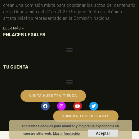
crean una comisión mixta para coordinar los actos del centenario
de la Generación del 27 en 2027. Gregorio Prieto es el único
artista plástico representado en la Comisión Nacional.
LEER MÁS »
ENLACES LEGALES
TU CUENTA
VISITA NUESTRA TIENDA
COMPRA TUS ENTRADAS
Utilizamos cookies para analizar y mejorar la experiencia en
Aceptar
nuestro sitio web.
Más información