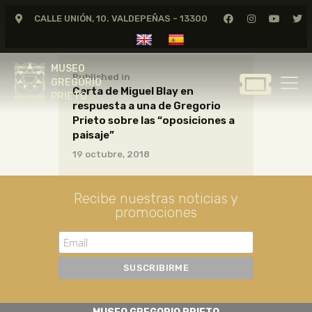
CALLE UNIÓN, 10. VALDEPEÑAS - 13300
MUSEO
GREGORIO
MUSEO
PRIETO
Published in
GREGORIO
Carta de Miguel Blay en
PRIETO
respuesta a una de Gregorio
GREGORIO PRIETO
Prieto sobre las “oposiciones a
MUSEO
paisaje”
19 octubre, 2018
ARCHIVO
CERTAMEN DE DIBUJO
Recibe nuestras noticias y
FUNDACIÓN
promociones
TIENDA
NOTICIAS