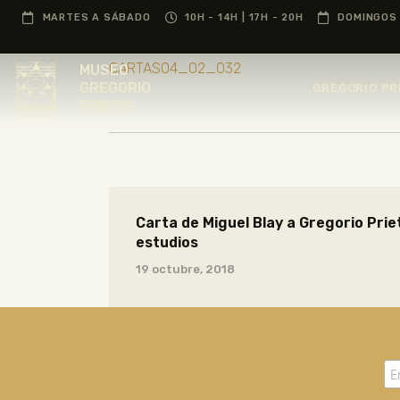
MARTES A SÁBADO
10H - 14H | 17H - 20H
DOMINGOS 
CARTAS04_02_032
MUSEO
GREGORIO
GREGORIO PR
PRIETO
Carta de Miguel Blay a Gregorio Pri
estudios
19 octubre, 2018