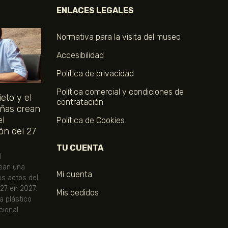
ENLACES LEGALES
Normativa para la visita del museo
Accesibilidad
Política de privacidad
Política comercial y condiciones de
eto y el
contratación
ñas crean
el
Política de Cookies
ón del 27
TU CUENTA
l
ean una
Mi cuenta
os actos del
 27 en 2027.
Mis pedidos
ta plástico
ional.