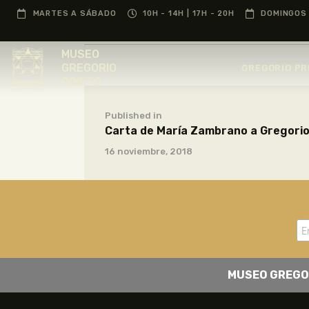
MARTES A SÁBADO
10H - 14H | 17H - 20H
DOMINGOS 
MUSEO
GREGORIO
GREGORIO PR
PRIETO
Published in
Carta de María Zambrano a Gregorio
16 noviembre, 2018
MUSEO GREGO