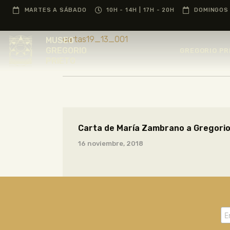
MARTES A SÁBADO
10H - 14H | 17H - 20H
DOMINGOS 
cartas19_13_001
MUSEO
GREGORIO
GREGORIO PR
PRIETO
Carta de María Zambrano a Gregorio
16 noviembre, 2018