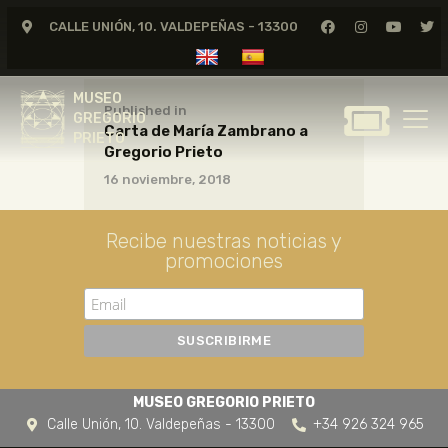
CALLE UNIÓN, 10. VALDEPEÑAS - 13300
MUSEO
GREGORIO
MUSEO
PRIETO
Published in
GREGORIO
Carta de María Zambrano a
PRIETO
Gregorio Prieto
GREGORIO PRIETO
16 noviembre, 2018
MUSEO
ARCHIVO
Recibe nuestras noticias y
CERTAMEN DE DIBUJO
promociones
FUNDACIÓN
TIENDA
NOTICIAS
MUSEO GREGORIO PRIETO
Calle Unión, 10. Valdepeñas - 13300
+34 926 324 965