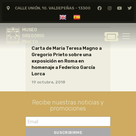
CALLE UNIÓN, 10. VALDEPEÑAS - 13300
CARTAS02_01_022
MUSEO
GREGORIO
MUSEO
PRIETO
GREGORIO
PRIETO
Carta de Maria Teresa Magno a
GREGORIO PRIETO
Gregorio Prieto sobre una
MUSEO
exposición en Roma en
homenaje a Federico García
ARCHIVO
Lorca
CERTAMEN DE DIBUJO
19 octubre, 2018
FUNDACIÓN
TIENDA
Recibe nuestras noticias y
NOTICIAS
promociones