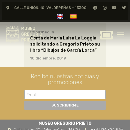
CALLE UNIÓN, 10. VALDEPEÑAS - 13300
MUSEO
GREGORIO
MUSEO
PRIETO
Published in
GREGORIO
Carta de Maria Luisa La Loggia
PRIETO
solicitando a Gregorio Prieto su
GREGORIO PRIETO
libro “Dibujos de García Lorca”
MUSEO
10 diciembre, 2019
ARCHIVO
CERTAMEN DE DIBUJO
Recibe nuestras noticias y
promociones
FUNDACIÓN
TIENDA
NOTICIAS
MUSEO GREGORIO PRIETO
Calle Unión, 10. Valdepeñas - 13300
+34 926 324 965