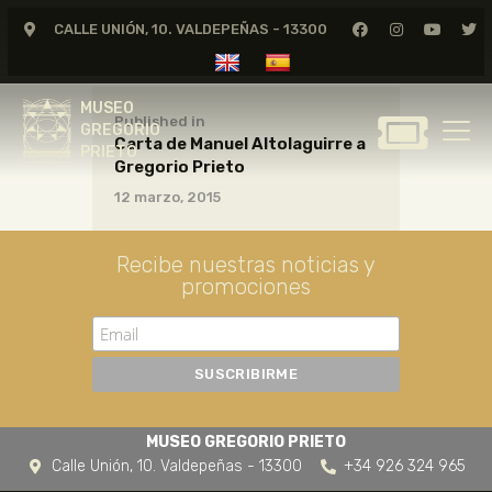
CALLE UNIÓN, 10. VALDEPEÑAS - 13300
MUSEO
GREGORIO
MUSEO
PRIETO
Published in
GREGORIO
Carta de Manuel Altolaguirre a
PRIETO
Gregorio Prieto
GREGORIO PRIETO
12 marzo, 2015
MUSEO
ARCHIVO
Recibe nuestras noticias y
CERTAMEN DE DIBUJO
promociones
FUNDACIÓN
TIENDA
NOTICIAS
MUSEO GREGORIO PRIETO
Calle Unión, 10. Valdepeñas - 13300
+34 926 324 965