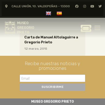
CALLE UNIÓN, 10. VALDEPEÑAS - 13300
cartas01_12_003
MUSEO
GREGORIO
MUSEO
PRIETO
GREGORIO
PRIETO
Carta de Manuel Altolaguirre a
GREGORIO PRIETO
Gregorio Prieto
MUSEO
12 marzo, 2015
ARCHIVO
CERTAMEN DE DIBUJO
Recibe nuestras noticias y
promociones
FUNDACIÓN
TIENDA
NOTICIAS
MUSEO GREGORIO PRIETO