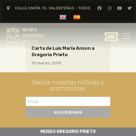
CALLE UNIÓN, 10. VALDEPEÑAS - 13300
CARTAS02_01_001
MUSEO
GREGORIO
MUSEO
PRIETO
GREGORIO
PRIETO
Carta de Luis María Anson a
GREGORIO PRIETO
Gregorio Prieto
MUSEO
12 marzo, 2015
ARCHIVO
CERTAMEN DE DIBUJO
Recibe nuestras noticias y
promociones
FUNDACIÓN
TIENDA
NOTICIAS
MUSEO GREGORIO PRIETO