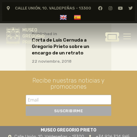
CALLE UNIÓN, 10. VALDEPEÑAS - 13300
MUSEO
GREGORIO
MUSEO
PRIETO
Published in
GREGORIO
Carta de Luis Cernuda a
PRIETO
Gregorio Prieto sobre un
GREGORIO PRIETO
encargo de un retrato
MUSEO
22 noviembre, 2018
ARCHIVO
CERTAMEN DE DIBUJO
Recibe nuestras noticias y
promociones
FUNDACIÓN
TIENDA
NOTICIAS
MUSEO GREGORIO PRIETO
Calle Unión, 10. Valdepeñas - 13300
+34 926 324 965