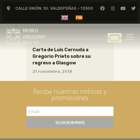
CALLE UNIÓN, 10. VALDEPEÑAS - 13300
CARTAS05_03_014
MUSEO
GREGORIO
MUSEO
PRIETO
GREGORIO
PRIETO
Carta de Luis Cernuda a
GREGORIO PRIETO
Gregorio Prieto sobre su
MUSEO
regreso a Glasgow
ARCHIVO
21 noviembre, 2018
CERTAMEN DE DIBUJO
FUNDACIÓN
Recibe nuestras noticias y
promociones
TIENDA
NOTICIAS