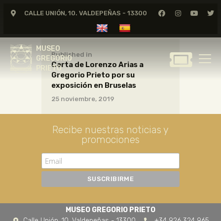
CALLE UNIÓN, 10. VALDEPEÑAS - 13300
MUSEO
GREGORIO
MUSEO
PRIETO
Published in
GREGORIO
Carta de Lorenzo Arias a
PRIETO
Gregorio Prieto por su
GREGORIO PRIETO
exposición en Bruselas
MUSEO
25 noviembre, 2019
ARCHIVO
CERTAMEN DE DIBUJO
Recibe nuestras noticias y
promociones
FUNDACIÓN
TIENDA
NOTICIAS
MUSEO GREGORIO PRIETO
Calle Unión, 10. Valdepeñas - 13300
+34 926 324 965