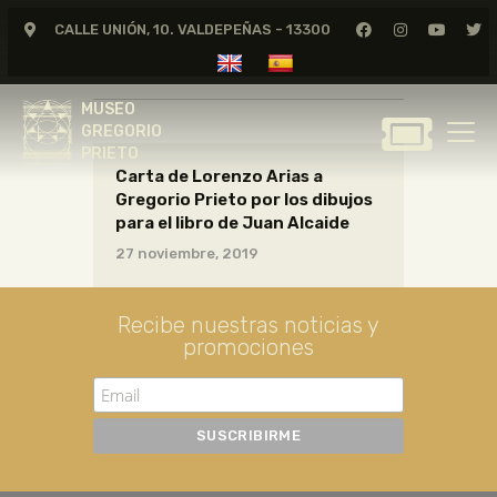
CALLE UNIÓN, 10. VALDEPEÑAS - 13300
CARTAS02_06_014
MUSEO
GREGORIO
MUSEO
PRIETO
GREGORIO
PRIETO
Carta de Lorenzo Arias a
GREGORIO PRIETO
Gregorio Prieto por los dibujos
MUSEO
para el libro de Juan Alcaide
ARCHIVO
27 noviembre, 2019
CERTAMEN DE DIBUJO
FUNDACIÓN
Recibe nuestras noticias y
promociones
TIENDA
NOTICIAS