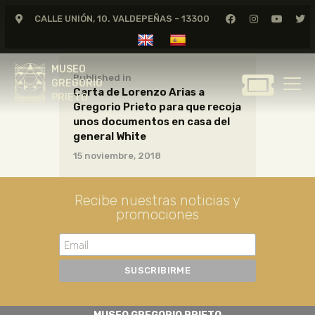
CALLE UNIÓN, 10. VALDEPEÑAS - 13300
MUSEO
GREGORIO
MUSEO
PRIETO
Published in
GREGORIO
Carta de Lorenzo Arias a
PRIETO
Gregorio Prieto para que recoja
GREGORIO PRIETO
unos documentos en casa del
MUSEO
general White
15 noviembre, 2018
ARCHIVO
CERTAMEN DE DIBUJO
Recibe nuestras noticias y
FUNDACIÓN
promociones
TIENDA
NOTICIAS