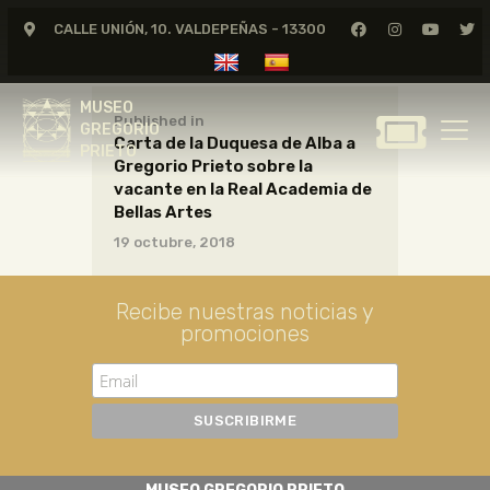
CALLE UNIÓN, 10. VALDEPEÑAS - 13300
MUSEO
GREGORIO
MUSEO
PRIETO
Published in
GREGORIO
Carta de la Duquesa de Alba a
PRIETO
Gregorio Prieto sobre la
GREGORIO PRIETO
vacante en la Real Academia de
MUSEO
Bellas Artes
19 octubre, 2018
ARCHIVO
CERTAMEN DE DIBUJO
Recibe nuestras noticias y
FUNDACIÓN
promociones
TIENDA
NOTICIAS