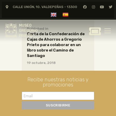
CALLE UNIÓN, 10. VALDEPEÑAS - 13300
MUSEO
GREGORIO
MUSEO
PRIETO
Published in
GREGORIO
Carta de la Confederación de
PRIETO
Cajas de Ahorros a Gregorio
GREGORIO PRIETO
Prieto para colaborar en un
MUSEO
libro sobre el Camino de
Santiago
ARCHIVO
19 octubre, 2018
CERTAMEN DE DIBUJO
FUNDACIÓN
Recibe nuestras noticias y
TIENDA
promociones
NOTICIAS