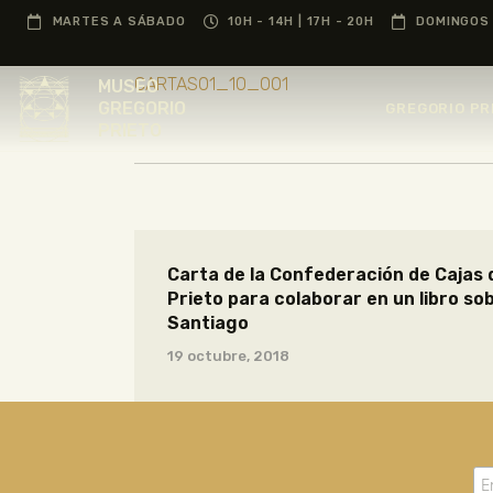
MARTES A SÁBADO
10H - 14H | 17H - 20H
DOMINGOS 
CARTAS01_10_001
MUSEO
GREGORIO
GREGORIO PR
PRIETO
Carta de la Confederación de Cajas 
Prieto para colaborar en un libro so
Santiago
19 octubre, 2018