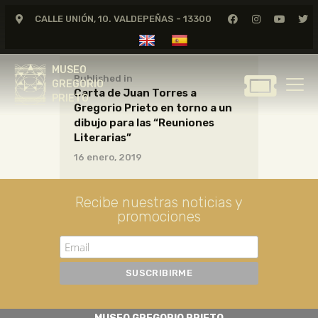
CALLE UNIÓN, 10. VALDEPEÑAS - 13300
MUSEO
GREGORIO
MUSEO
PRIETO
Published in
GREGORIO
Carta de Juan Torres a
PRIETO
Gregorio Prieto en torno a un
GREGORIO PRIETO
dibujo para las “Reuniones
MUSEO
Literarias”
16 enero, 2019
ARCHIVO
CERTAMEN DE DIBUJO
Recibe nuestras noticias y
FUNDACIÓN
promociones
TIENDA
NOTICIAS