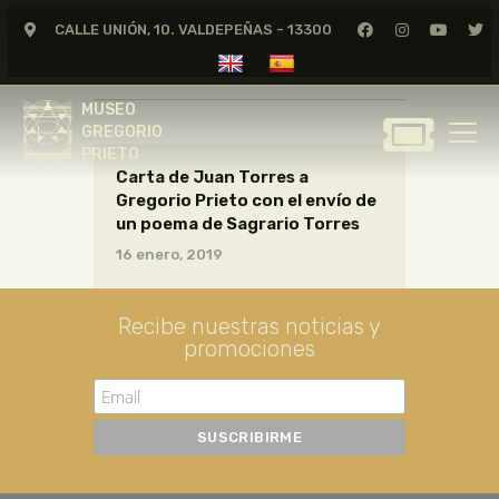
CALLE UNIÓN, 10. VALDEPEÑAS - 13300
CARTAS18_10_052
MUSEO
GREGORIO
MUSEO
PRIETO
GREGORIO
PRIETO
Carta de Juan Torres a
GREGORIO PRIETO
Gregorio Prieto con el envío de
MUSEO
un poema de Sagrario Torres
ARCHIVO
16 enero, 2019
CERTAMEN DE DIBUJO
FUNDACIÓN
Recibe nuestras noticias y
promociones
TIENDA
NOTICIAS