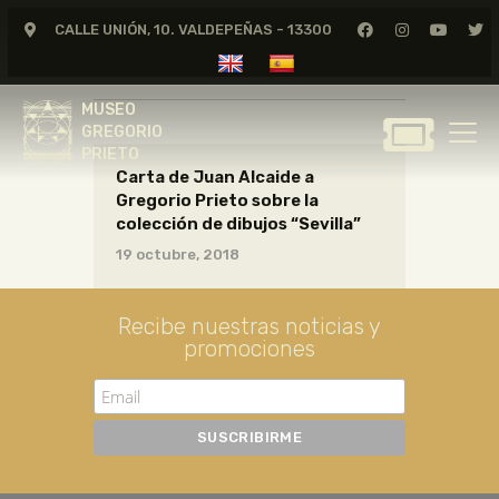
CALLE UNIÓN, 10. VALDEPEÑAS - 13300
CARTAS01_06_090
MUSEO
GREGORIO
MUSEO
PRIETO
GREGORIO
PRIETO
Carta de Juan Alcaide a
GREGORIO PRIETO
Gregorio Prieto sobre la
MUSEO
colección de dibujos “Sevilla”
ARCHIVO
19 octubre, 2018
CERTAMEN DE DIBUJO
FUNDACIÓN
Recibe nuestras noticias y
promociones
TIENDA
NOTICIAS