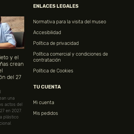
ENLACES LEGALES
Normativa para la visita del museo
Accesibilidad
Política de privacidad
Política comercial y condiciones de
eto y el
contratación
ñas crean
el
Política de Cookies
ón del 27
TU CUENTA
l
ean una
Mi cuenta
os actos del
 27 en 2027.
Mis pedidos
ta plástico
ional.