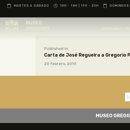
MARTES A SÁBADO
10H - 14H | 17H - 20H
DOMINGOS 
MUSEO
GREGORIO
GREGORIO PR
PRIETO
Published in
Carta de José Regueira a Gregorio P
20 febrero, 2019
MUSEO GREGO