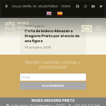
CALLE UNIÓN, 10. VALDEPEÑAS - 13300
MUSEO
GREGORIO
MUSEO
PRIETO
Published in
GREGORIO
Carta de Isidoro Almazán a
PRIETO
Gregorio Prieto por el envío de
GREGORIO PRIETO
una figura
MUSEO
19 octubre, 2018
ARCHIVO
CERTAMEN DE DIBUJO
Recibe nuestras noticias y
promociones
FUNDACIÓN
TIENDA
NOTICIAS
MUSEO GREGORIO PRIETO
Calle Unión, 10. Valdepeñas - 13300
+34 926 324 965