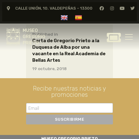
CALLE UNIÓN, 10. VALDEPEÑAS - 13300
MUSEO
GREGORIO
MUSEO
PRIETO
Published in
GREGORIO
Carta de Gregorio Prieto a la
PRIETO
Duquesa de Alba por una
GREGORIO PRIETO
vacante en la Real Academia de
MUSEO
Bellas Artes
19 octubre, 2018
ARCHIVO
CERTAMEN DE DIBUJO
Recibe nuestras noticias y
FUNDACIÓN
promociones
TIENDA
NOTICIAS