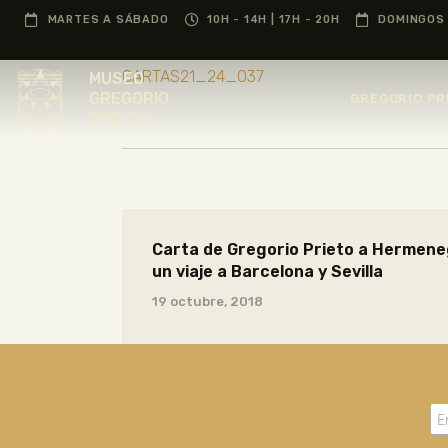
MARTES A SÁBADO
10H - 14H | 17H - 20H
DOMINGOS 
CARTAS21_24_037
MUSEO
GREGORIO
GREGORIO PR
PRIETO
Carta de Gregorio Prieto a Hermene
un viaje a Barcelona y Sevilla
19 octubre, 2018