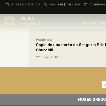
MARTES A SÁBADO
10H - 14H | 17H - 20H
DOMINGOS 
MUSEO
GREGORIO
GREGORIO PR
PRIETO
Published in
Copia de una carta de Gregorio Prie
Churchill
27 mayo, 2015
MUSEO GREGO