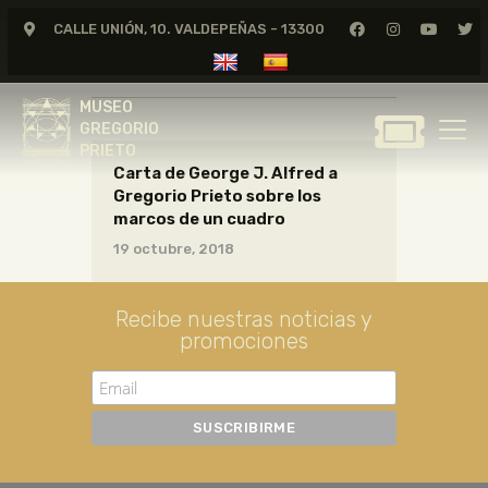
CALLE UNIÓN, 10. VALDEPEÑAS - 13300
CARTAS01_09_023
MUSEO
GREGORIO
MUSEO
PRIETO
GREGORIO
PRIETO
Carta de George J. Alfred a
GREGORIO PRIETO
Gregorio Prieto sobre los
MUSEO
marcos de un cuadro
ARCHIVO
19 octubre, 2018
CERTAMEN DE DIBUJO
FUNDACIÓN
Recibe nuestras noticias y
promociones
TIENDA
NOTICIAS