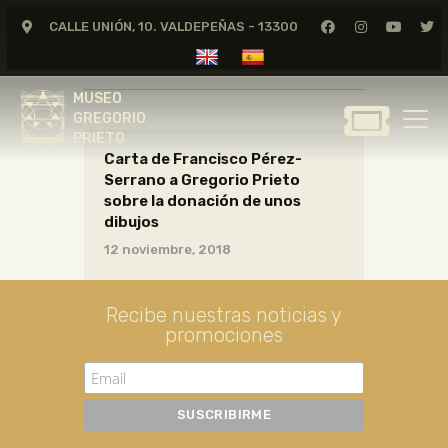
CALLE UNIÓN, 10. VALDEPEÑAS - 13300
CARTAS13_15_006
MUSEO
GREGORIO
MUSEO
PRIETO
GREGORIO
PRIETO
Carta de Francisco Pérez-
GREGORIO PRIETO
Serrano a Gregorio Prieto
MUSEO
sobre la donación de unos
dibujos
ARCHIVO
12 noviembre, 2018
CERTAMEN DE DIBUJO
FUNDACIÓN
Recibe nuestras noticias y
TIENDA
promociones
NOTICIAS