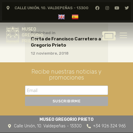
CALLE UNIÓN, 10. VALDEPEÑAS - 13300
MUSEO
GREGORIO
MUSEO
PRIETO
Published in
GREGORIO
Carta de Francisco Carretero a
PRIETO
Gregorio Prieto
GREGORIO PRIETO
12 noviembre, 2018
MUSEO
ARCHIVO
Recibe nuestras noticias y
CERTAMEN DE DIBUJO
promociones
FUNDACIÓN
TIENDA
NOTICIAS
MUSEO GREGORIO PRIETO
Calle Unión, 10. Valdepeñas - 13300
+34 926 324 965