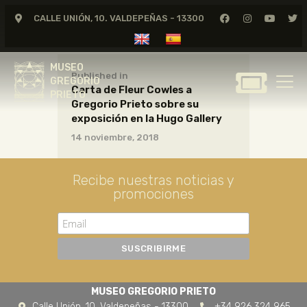
CALLE UNIÓN, 10. VALDEPEÑAS - 13300
MUSEO
GREGORIO
MUSEO
PRIETO
Published in
GREGORIO
Carta de Fleur Cowles a
PRIETO
Gregorio Prieto sobre su
GREGORIO PRIETO
exposición en la Hugo Gallery
MUSEO
14 noviembre, 2018
ARCHIVO
CERTAMEN DE DIBUJO
Recibe nuestras noticias y
promociones
FUNDACIÓN
TIENDA
NOTICIAS
MUSEO GREGORIO PRIETO
Calle Unión, 10. Valdepeñas - 13300
+34 926 324 965