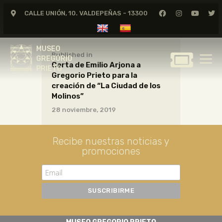
CALLE UNIÓN, 10. VALDEPEÑAS - 13300
MUSEO
GREGORIO
MUSEO
PRIETO
Published in
GREGORIO
Carta de Emilio Arjona a
PRIETO
Gregorio Prieto para la
GREGORIO PRIETO
creación de “La Ciudad de los
MUSEO
Molinos”
28 noviembre, 2019
ARCHIVO
CERTAMEN DE DIBUJO
Recibe nuestras noticias y
FUNDACIÓN
promociones
TIENDA
NOTICIAS