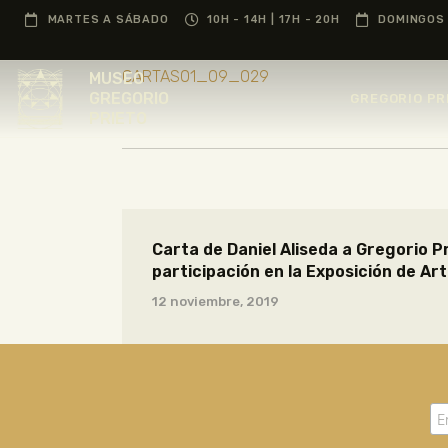
MARTES A SÁBADO
10H - 14H | 17H - 20H
DOMINGOS 
CARTAS01_09_029
MUSEO
GREGORIO
GREGORIO PR
PRIETO
Carta de Daniel Aliseda a Gregorio P
participación en la Exposición de Ar
12 noviembre, 2019