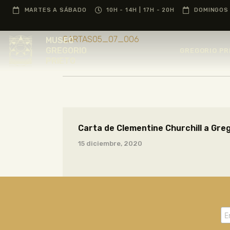
MARTES A SÁBADO
10H - 14H | 17H - 20H
DOMINGOS 
CARTAS05_07_006
MUSEO
GREGORIO
GREGORIO PR
PRIETO
Carta de Clementine Churchill a Greg
15 diciembre, 2020