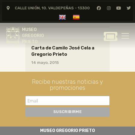
CALLE UNIÓN, 10. VALDEPEÑAS - 13300
cartas05_02_015
MUSEO
GREGORIO
MUSEO
PRIETO
GREGORIO
PRIETO
Carta de Camilo José Cela a
GREGORIO PRIETO
Gregorio Prieto
MUSEO
14 mayo, 2015
ARCHIVO
CERTAMEN DE DIBUJO
Recibe nuestras noticias y
promociones
FUNDACIÓN
TIENDA
NOTICIAS
MUSEO GREGORIO PRIETO