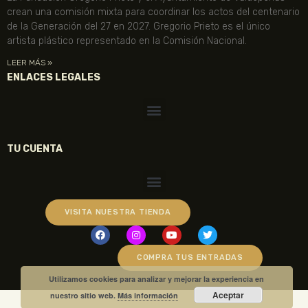
crean una comisión mixta para coordinar los actos del centenario
de la Generación del 27 en 2027. Gregorio Prieto es el único
artista plástico representado en la Comisión Nacional.
LEER MÁS »
ENLACES LEGALES
TU CUENTA
VISITA NUESTRA TIENDA
COMPRA TUS ENTRADAS
Utilizamos cookies para analizar y mejorar la experiencia en
Aceptar
nuestro sitio web.
Más información